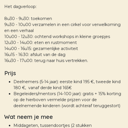
Het dagverloop:
8u30 - 9u30: toekomen
9u30 - 10u00 verzamelen in een cirkel voor verwelkoming
en een verhaal
10u00 - 12u30: ochtend workshops in kleine groepjes
12u30 - 14u00: eten en rustmoment
14u00 - 16u15: gezamenlijke activiteit
16u15 - 16:30: afsluit van de dag
16u30 - 17u00: terug naar huis vertrekken.
Prijs
Deelnemers (5-14 jaar): eerste kind 195 €, tweede kind
180 €, vanaf derde kind 165€
Begeleiders/mentors (14-100 jaar): gratis + 15% korting
op de hierboven vermelde prijzen voor de
deelnemende kinderen (wordt achteraf teruggestort)
Wat neem je mee
Middageten, tussendoortjes (2 stukken