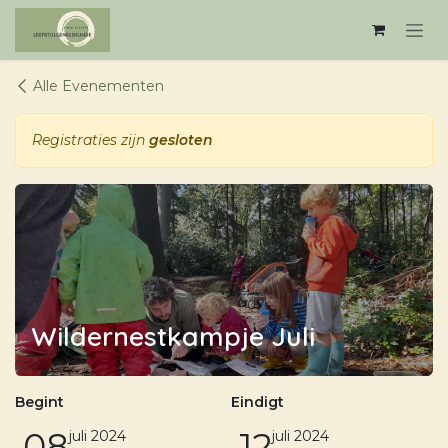
Overslaan naar inhoud
Alle Evenementen
Registraties zijn
gesloten
Wildernestkampje Juli
Begint
Eindigt
08
12
juli 2024
juli 2024