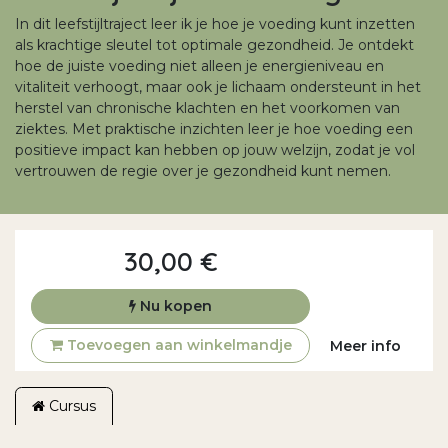
In dit leefstijltraject leer ik je hoe je voeding kunt inzetten
als krachtige sleutel tot optimale gezondheid. Je ontdekt
hoe de juiste voeding niet alleen je energieniveau en
vitaliteit verhoogt, maar ook je lichaam ondersteunt in het
herstel van chronische klachten en het voorkomen van
ziektes. Met praktische inzichten leer je hoe voeding een
positieve impact kan hebben op jouw welzijn, zodat je vol
vertrouwen de regie over je gezondheid kunt nemen.
30,00
€
Nu kopen
Toevoegen aan winkelmandje
Meer info
Cursus