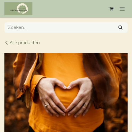
Overslaan naar inhoud
Alle producten