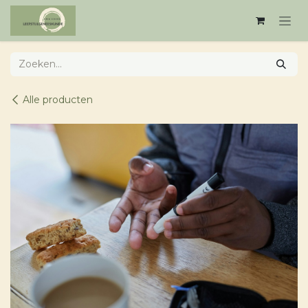
Overslaan naar inhoud
Alle producten